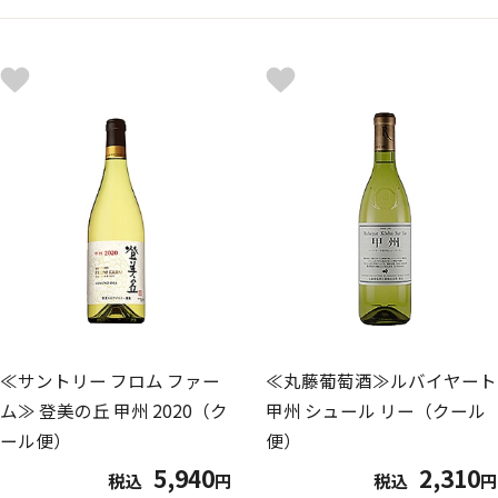
≪サントリー フロム ファー
≪丸藤葡萄酒≫ルバイヤート
ム≫ 登美の丘 甲州 2020（ク
甲州 シュール リー（クール
ール便）
便）
5,940
2,310
税込
円
税込
円