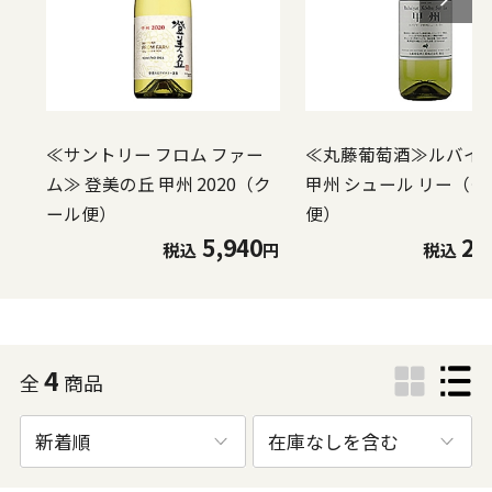
≪サントリー フロム ファー
≪丸藤葡萄酒≫ルバイ
ム≫ 登美の丘 甲州 2020（ク
甲州 シュール リー（
ール便）
便）
5,940
2,
税込
円
税込
4
全
商品