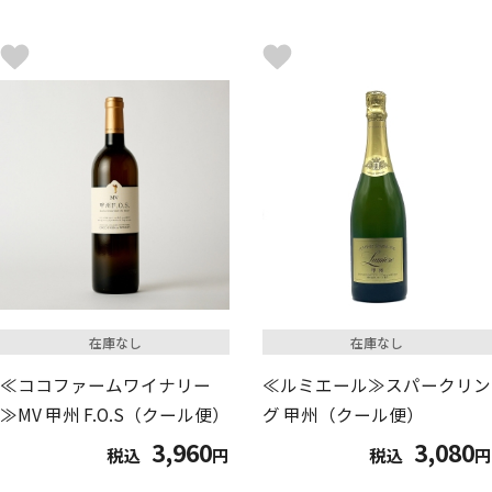
在庫なし
在庫なし
≪ココファームワイナリー
≪ルミエール≫スパークリン
≫MV 甲州 F.O.S（クール便）
グ 甲州（クール便）
3,960
3,080
税込
円
税込
円