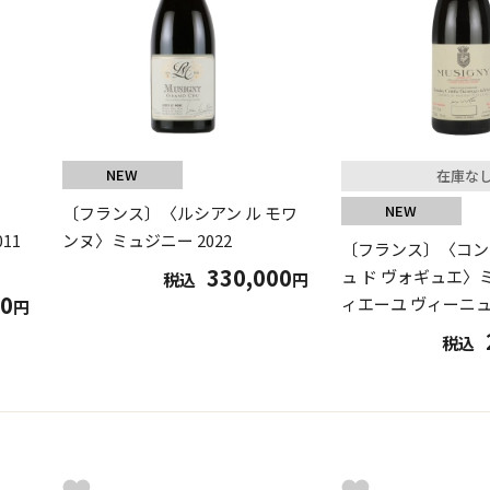
NEW
在庫な
NEW
〔フランス〕〈ルシアン ル モワ
11
ンヌ〉ミュジニー 2022
〔フランス〕〈コン
330,000
ュ ド ヴォギュエ〉
税込
円
00
ィエーユ ヴィーニュ 
円
税込