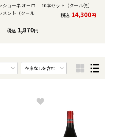
ッショーネ オーロ
10本セット（クール便）
白6本セット（ク
シメント（クール
14,300
19
税込
円
税込
1,870
税込
円