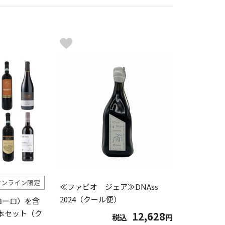
オンライン限定
≪ファビオ ジェア≫DNAss
2024（クール便）
ローロ〉を含
0本セット（ク
12,628
税込
円