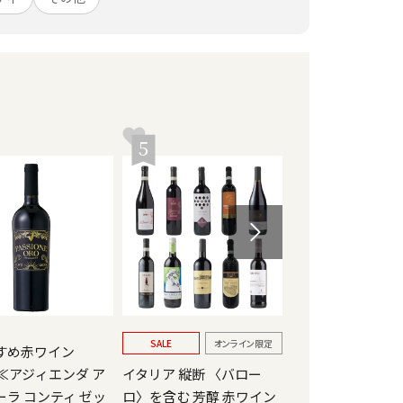
5
6
SALE
オンライン限定
SALE
オン
すめ赤ワイン
】≪アジィエンダ ア
イタリア 縦断 〈バロー
【特別企画】202
ーラ コンティ ゼッ
ロ〉を含む 芳醇 赤ワイン
めワインランキン