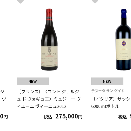
NEW
NEW
テヌータ サン グイド
ルジ
〔フランス〕〈コント ジョルジ
 ヴ
ュ ド ヴォギュエ〉ミュジニー ヴ
〔イタリア〕サッシカ
ィエーユ ヴィーニュ2012
6000mlボトル
00
275,000
円
税込
円
税込