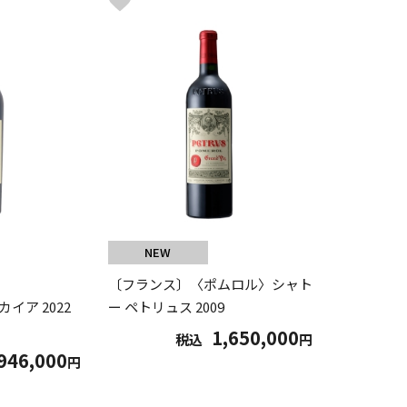
NEW
〔フランス〕〈ポムロル〉シャト
イア 2022
ー ペトリュス 2009
1,650,000
税込
円
946,000
円