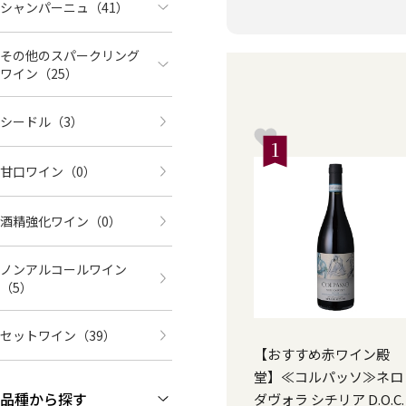
シャンパーニュ
（41）
その他のスパークリング
ワイン
（25）
シードル
（3）
1
甘口ワイン
（0）
酒精強化ワイン
（0）
ノンアルコールワイン
（5）
セットワイン
（39）
【おすすめ赤ワイン殿
堂】≪コルパッソ≫ネロ
品種から探す
ダヴォラ シチリア D.O.C.