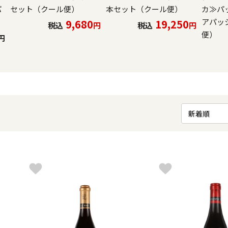
パ
セット（クール便）
本セット（クール便）
カ≫パ
アパッ
9,680
19,250
税込
円
税込
円
便）
円