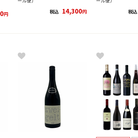
ール便）
ール便）
14,300
税込
円
税込
00
円