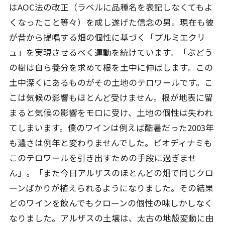
はAOC法の改正（ラベルに品種名を表記しなくてもよ
くなったこと等々）を成し遂げた信念の男。現在も彼
が昔から提唱する畑の個性に基づく「プルミエクリ
ュ」を実現させるべく運動を続けています。「ぶどう
の樹は自ら養分を求めて根を土中に伸ばします。この
土中深くにあるものがその土地のテロワールです。こ
こは気候の影響もほとんど受けません。根が地表に留
まると気候の影響をモロに受け、土地の個性は失われ
てしまいます。僕のワインは例えば酷暑だった2003年
も濃さは例年と変わりませんでした。ビオディナミも
このテロワールを引き出すための手段に過ぎませ
ん」。「また今日アルザスのほとんどの畑で同じクロ
ーンばかりが植えられるようになりました。その結果
どのワインを飲んでもクローンの個性の味しかしなく
なりました。アルザスの土壌は、太古の地殻変動に由