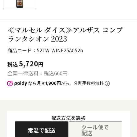
≪マルセル ダイス≫アルザス コンプ
ランタシオン 2023
商品コード：52TW-WINE25A052n
5,720
税込
円
全国一律送料：税込
660
円
なら
月々1,906円
から。分割手数料無料
配送方法を選択
クール便で
常温で配送
配送