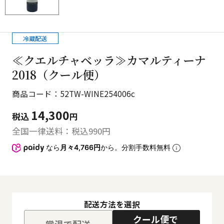
冷蔵配送
≪クエルチャベッラ≫カマルティーナ
2018（クール便）
商品コード：52TW-WINE254006c
14,300
税込
円
全国一律送料：税込
990
円
なら
月々4,766円
から。分割手数料無料
配送方法を選択
クール便で
常温で配送