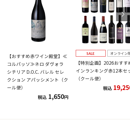
SALE
オンライン
【おすすめ赤ワイン殿堂】≪
【特別企画】2026おすす
コルパッソ≫ネロ ダヴォラ
インランキング赤12本セ
シチリア D.O.C. バレル セレ
（クール便）
クション アパッシメント（ク
19,25
ール便）
税込
1,650
税込
円