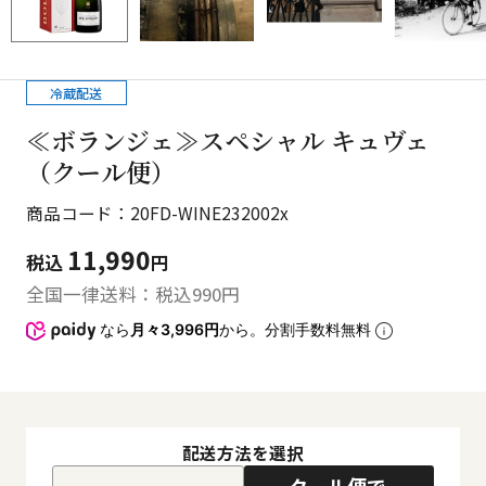
冷蔵配送
≪ボランジェ≫スペシャル キュヴェ
（クール便）
商品コード：20FD-WINE232002x
11,990
税込
円
全国一律送料：税込
990
円
なら
月々3,996円
から。分割手数料無料
配送方法を選択
クール便で