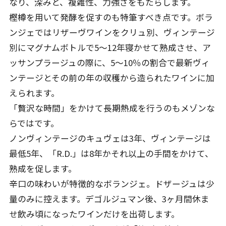
なり、深みと、複雑性、力強さをもたらします。
樫樽を用いて発酵を促すのも特筆すべき点です。ボラ
ンジェではリザーヴワインをクリュ別、ヴィンテージ
別にマグナムボトルで5～12年寝かせて熟成させ、ア
ッサンプラージュの際に、5～10％の割合で最新ヴィ
ンテージとその前の年の収穫から造られたワインに加
えられます。
「贅沢な時間」をかけて長期熱成を行うのもメゾンな
らではです。
ノンヴィンテージのキュヴェは3年、ヴィンテージは
最低5年、「R.D.」は8年かそれ以上の手間をかけて、
熟成を促します。
辛口の味わいが特徴的なボランジェ。ドザージュは少
量のみに控えます。デゴルジュマン後、3ヶ月間休ま
せ飲み頃になったワインだけを出荷します。