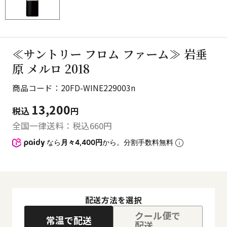
≪サントリー フロム ファーム≫ 岩垂
原 メルロ 2018
商品コード：20FD-WINE229003n
13,200
税込
円
全国一律送料：税込
660
円
なら
月々4,400円
から。分割手数料無料
配送方法を選択
クール便で
常温で配送
配送