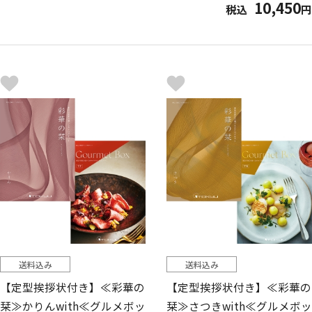
10,450
税込
円
送料込み
送料込み
【定型挨拶状付き】≪彩華の
【定型挨拶状付き】≪彩華の
栞≫かりんwith≪グルメボッ
栞≫さつきwith≪グルメボッ