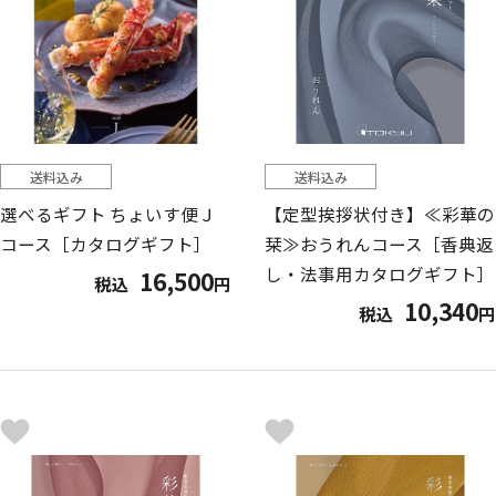
送料込み
送料込み
選べるギフト ちょいす便Ｊ
【定型挨拶状付き】≪彩華の
コース［カタログギフト］
栞≫おうれんコース［香典返
し・法事用カタログギフト］
16,500
税込
円
10,340
税込
円