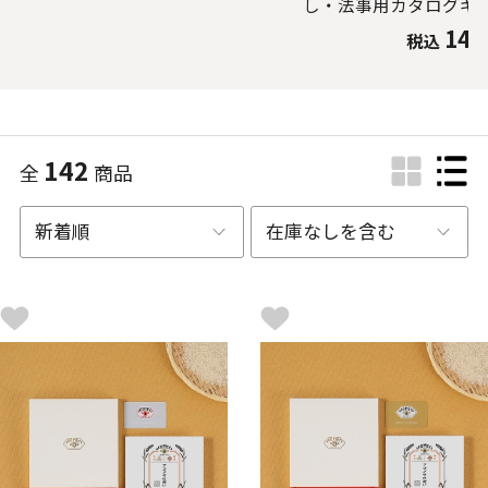
し・法事用カタログギ
14,
税込
142
全
商品