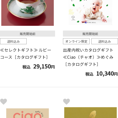
販売開始前
販売開始前
送料込み
オンライン限定
送料込み
≪セレクトギフト≫ ルビー
出産内祝いカタログギフト
コース［カタログギフト］
≪Ciao（チャオ）≫めぐみ
［カタログギフト］
29,150
税込
円
10,340
税込
円