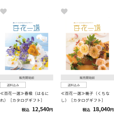
販売開始前
販売開始前
送料込み
送料込み
≪百花一選≫春楡（はるに
≪百花一選≫梔子（くちな
れ）［カタログギフト］
し）［カタログギフト］
12,540
18,040
税込
円
税込
円