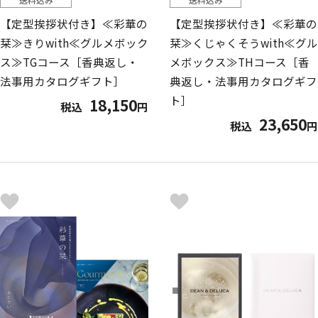
【定型挨拶状付き】≪彩華の
【定型挨拶状付き】≪彩華の
栞≫きりwith≪グルメボック
栞≫くじゃくそうwith≪グル
ス≫TGコース［香典返し・
メボックス≫THコース［香
法事用カタログギフト］
典返し・法事用カタログギフ
ト］
18,150
税込
円
23,650
税込
円