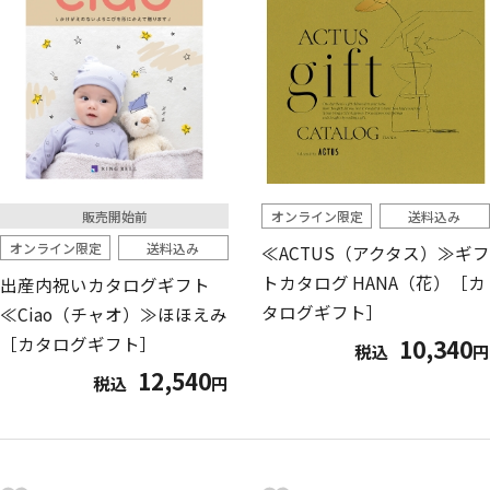
販売開始前
オンライン限定
送料込み
オンライン限定
送料込み
≪ACTUS（アクタス）≫ギフ
トカタログ HANA（花）［カ
出産内祝いカタログギフト
タログギフト］
≪Ciao（チャオ）≫ほほえみ
［カタログギフト］
10,340
税込
円
12,540
税込
円