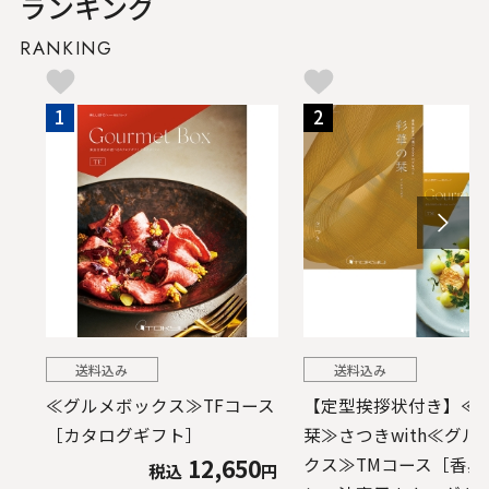
ランキング
RANKING
1
2
送料込み
送料込み
≪グルメボックス≫TFコース
【定型挨拶状付き】≪
［カタログギフト］
栞≫さつきwith≪グル
12,650
クス≫TMコース［香典
税込
円