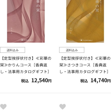
送料込み
送料込み
【定型挨拶状付き】≪彩華の
【定型挨拶状付き】≪彩華の
栞≫かりんコース［香典返
栞≫さつきコース［香典返
し・法事用カタログギフト］
し・法事用カタログギフト］
12,540
14,740
税込
円
税込
円