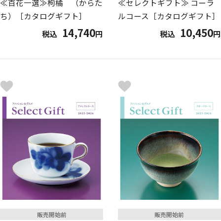
≪百花一選≫枸橘 （からた
≪セレクトギフト≫ コーラ
ち）［カタログギフト］
ルコース［カタログギフト］
14,740
10,450
税込
円
税込
円
販売開始前
販売開始前