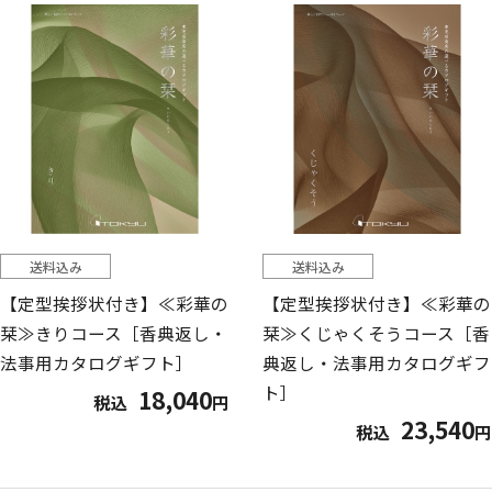
送料込み
送料込み
【定型挨拶状付き】≪彩華の
【定型挨拶状付き】≪彩華の
栞≫きりコース［香典返し・
栞≫くじゃくそうコース［香
法事用カタログギフト］
典返し・法事用カタログギフ
ト］
18,040
税込
円
23,540
税込
円