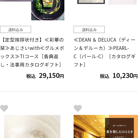
送料込み
送料込み
【定型挨拶状付き】≪彩華の
≪DEAN ＆ DELUCA（ディー
栞≫あじさいwith≪グルメボ
ン＆デルーカ）≫PEARL-
ックス≫TIコース［香典返
C（パール-C）［カタログギ
し・法事用カタログギフト］
フト］
29,150
10,230
税込
円
税込
円