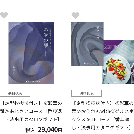
送料込み
送料込み
【定型挨拶状付き】≪彩華の
【定型挨拶状付き】≪彩華の
栞≫あじさいコース［香典返
栞≫おうれんwith≪グルメボ
し・法事用カタログギフト］
ックス≫TEコース［香典返
し・法事用カタログギフト］
29,040
税込
円