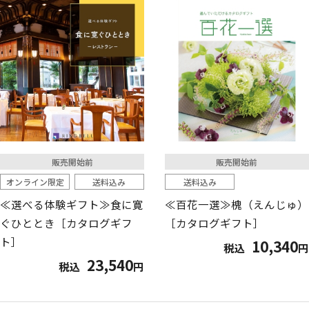
販売開始前
販売開始前
オンライン限定
送料込み
送料込み
≪選べる体験ギフト≫食に寛
≪百花一選≫槐（えんじゅ）
ぐひととき［カタログギフ
［カタログギフト］
ト］
10,340
税込
円
23,540
税込
円