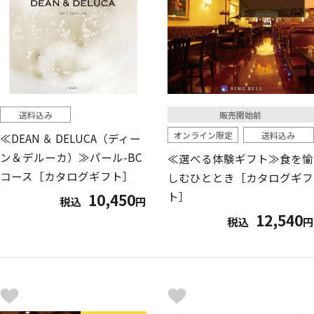
送料込み
販売開始前
オンライン限定
送料込み
≪DEAN ＆ DELUCA（ディー
ン＆デルーカ）≫パール-BC
≪選べる体験ギフト≫食を愉
コース［カタログギフト］
しむひととき［カタログギフ
ト］
10,450
税込
円
12,540
税込
円