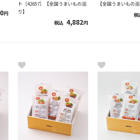
ト［42657］【全国うまいもの巡
【全国うまいもの巡
00
り】
円
税
4,882
税込
円