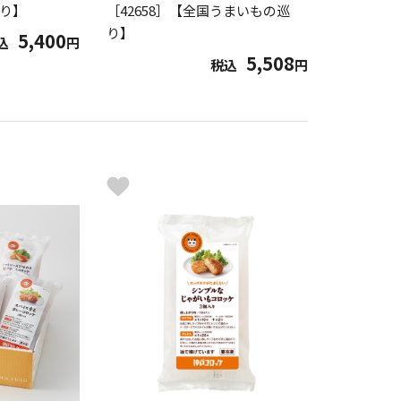
り】
［42658］【全国うまいもの巡
り】
5,400
込
円
5,508
税込
円