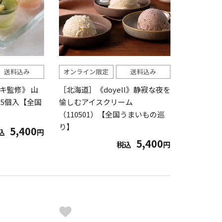
送料込み
オンライン限定
送料込み
キ監修》 山
［北海道］《doyell》静寂な夜を
 5個入【全国
愉しむアイスクリーム
（110501）【全国うまいもの巡
り】
5,400
込
円
5,400
税込
円