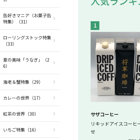
人気ランキ
缶好きマニア（お菓子缶
特集）
（31）
1
ローリングストック特集
（33）
夏の美味「うなぎ」
（2
6）
海老＆蟹特集
（29）
カレーの世界
（17）
紅茶の世界
（30）
サザコーヒー
リキッドアイスコーヒー
いちご特集
（16）
せ