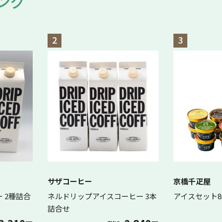
ング
2
3
サザコーヒー
京橋千疋屋
 2種詰合
ネルドリップアイスコーヒー 3本
アイスセット
詰合せ