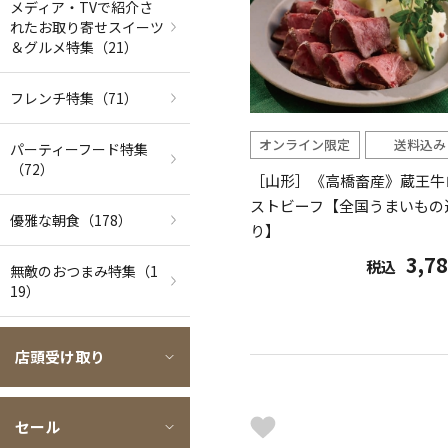
メディア・TVで紹介さ
れたお取り寄せスイーツ
＆グルメ特集
（21）
フレンチ特集
（71）
オンライン限定
送料込み
パーティーフード特集
（72）
［山形］《高橋畜産》蔵王牛
ストビーフ【全国うまいもの
優雅な朝食
（178）
り】
3,7
税込
無敵のおつまみ特集
（1
19）
店頭受け取り
セール