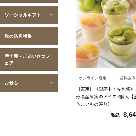
ソーシャルギフト
秋の防災特集
手土産・ごあいさつフ
ェア
オンライン限定
送料込み
おせち
［東京］《銀座トトキ監修》
形県産果実のアイス 8個入【
うまいもの巡り】
8,6
税込