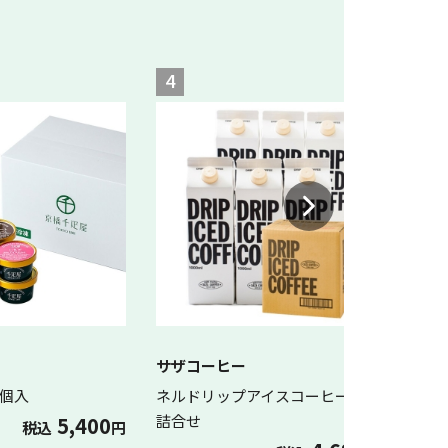
4
5
オン
サザコーヒー
［京
8個入
ネルドリップアイスコーヒー 6本
テル
詰合せ
5,400
税込
円
入【