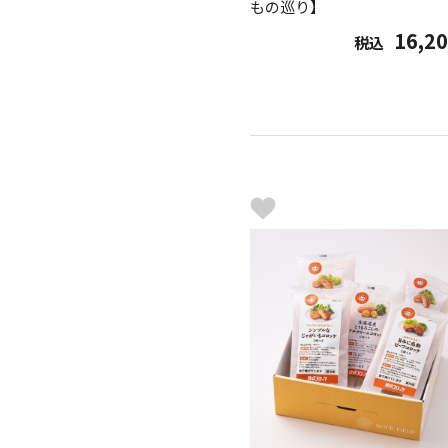
もの巡り】
16,2
税込