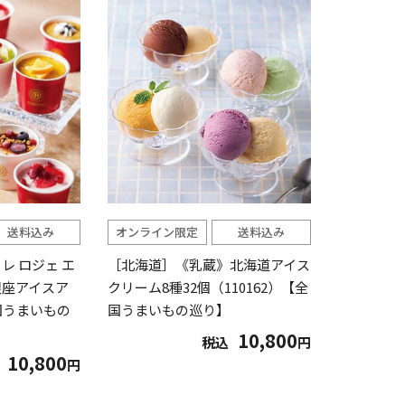
送料込み
オンライン限定
送料込み
レ ロジェ エ
［北海道］《乳蔵》北海道アイス
銀座アイスア
クリーム8種32個（110162）【全
国うまいもの
国うまいもの巡り】
10,800
税込
円
10,800
円