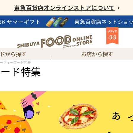
東急百貨店オンラインストアについて
ドから探す
お店から探す
ーティーフード特集
フード特集
東急フードショーエッジ渋谷スクランブルスクエア店
渋谷ヒカリエ内ShinQs 東横のれん街