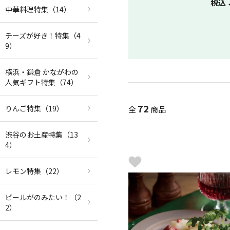
税込
中華料理特集
（14）
チーズが好き！特集
（4
9）
横浜・鎌倉 かながわの
人気ギフト特集
（74）
72
りんご特集
（19）
全
商品
渋谷のお土産特集
（13
4）
レモン特集
（22）
ビールがのみたい！
（2
2）