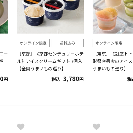
オンライン限定
送料込み
オンライン限定
ロー
［京都］《京都センチュリーホテ
［東京］《銀座トト
巡
ル》アイスクリームギフト 7個入
形県産果実のアイス
【全国うまいもの巡り】
うまいもの巡り】
80
3,780
円
税込
円
税