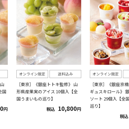
オンライン限定
送料込み
オンライン限定
 山
［東京］《銀座トトキ監修》 山
［東京］《銀座京橋 
全国
形県産果実のアイス 10個入【全
ギュスキロール》 
国うまいもの巡り】
ソート 29個入【全
巡り】
40
10,800
円
税込
円
税込