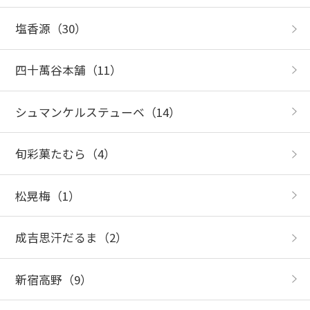
塩香源
（30）
四十萬谷本舗
（11）
シュマンケルステューベ
（14）
旬彩菓たむら
（4）
松晃梅
（1）
成吉思汗だるま
（2）
新宿高野
（9）