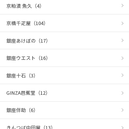
京粕漬 魚久
（4）
京橋千疋屋
（104）
銀座あけぼの
（17）
銀座ウエスト
（16）
銀座十石
（3）
GINZA芭蕉堂
（12）
銀座伴助
（6）
きんつば中田屋
（13）