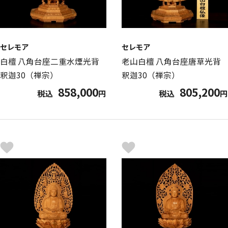
セレモア
セレモア
白檀 八角台座二重水煙光背
老山白檀 八角台座唐草光背
釈迦30（禅宗）
釈迦30（禅宗）
858,000
805,200
税込
円
税込
円