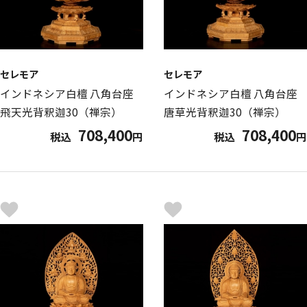
セレモア
セレモア
インドネシア白檀 八角台座
インドネシア白檀 八角台座
飛天光背釈迦30（禅宗）
唐草光背釈迦30（禅宗）
708,400
708,400
税込
円
税込
円