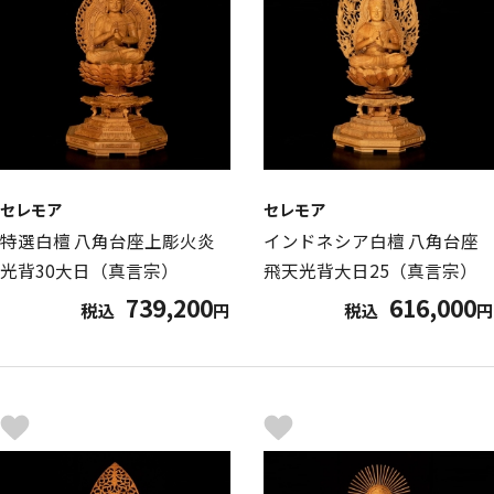
セレモア
セレモア
特選白檀 八角台座上彫火炎
インドネシア白檀 八角台座
光背30大日（真言宗）
飛天光背大日25（真言宗）
739,200
616,000
税込
円
税込
円