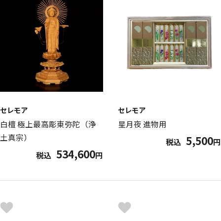
セレモア
セレモア
白檀 極上最高彫東弥陀（浄
星月夜 進物用
土真宗）
5,500
税込
円
534,600
税込
円