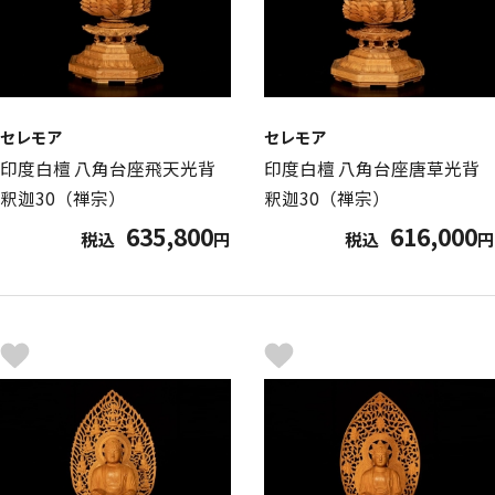
セレモア
セレモア
印度白檀 八角台座飛天光背
印度白檀 八角台座唐草光背
釈迦30（禅宗）
釈迦30（禅宗）
635,800
616,000
税込
円
税込
円