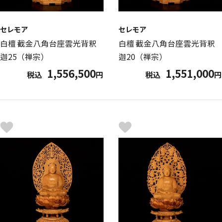
セレモア
セレモア
白檀 截金八角台座雲光背釈
白檀 截金八角台座雲光背釈
迦25（禅宗）
迦20（禅宗）
1,556,500
1,551,000
税込
円
税込
円