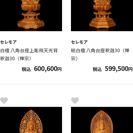
セレモア
セレモア
白檀 八角台座上彫飛天光背
総白檀 八角台座釈迦30（禅
釈迦30（禅宗）
宗）
600,600
599,500
税込
円
税込
円