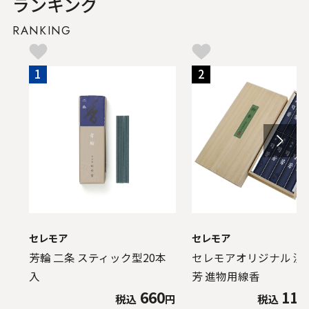
ランキング
RANKING
1
2
セレモア
セレモア
芳輪 二条 スティック型20本
セレモアオリジナル 沈
入
芳 進物用線香
660
11,
税込
円
税込