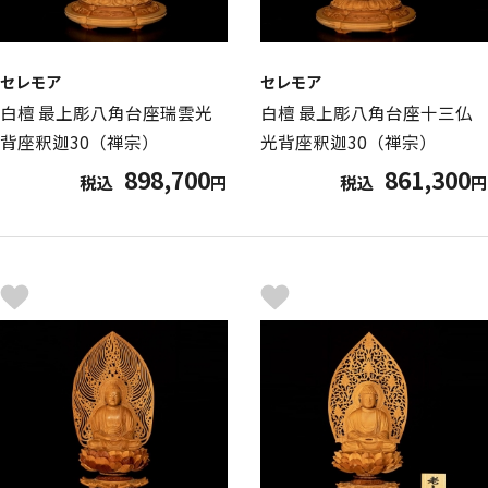
セレモア
セレモア
白檀 最上彫八角台座瑞雲光
白檀 最上彫八角台座十三仏
背座釈迦30（禅宗）
光背座釈迦30（禅宗）
898,700
861,300
税込
円
税込
円