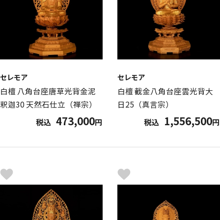
セレモア
セレモア
白檀 八角台座唐草光背金泥
白檀 截金八角台座雲光背大
釈迦30 天然石仕立（禅宗）
日25（真言宗）
473,000
1,556,500
税込
円
税込
円