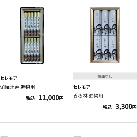
在庫なし
セレモア
伽羅永寿 進物用
セレモア
香樹林 進物用
11,000
税込
円
3,300
税込
円