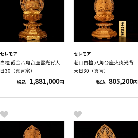
セレモア
セレモア
白檀 截金八角台座雲光背大
老山白檀 八角台座火炎光背
日30（真言宗）
大日30（真言）
1,881,000
805,200
税込
円
税込
円