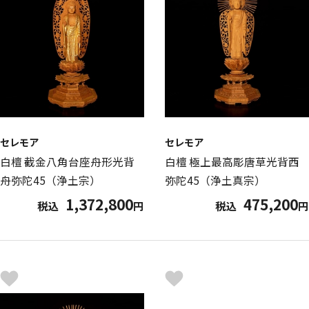
セレモア
セレモア
白檀 截金八角台座舟形光背
白檀 極上最高彫唐草光背西
舟弥陀45（浄土宗）
弥陀45（浄土真宗）
1,372,800
475,200
税込
円
税込
円