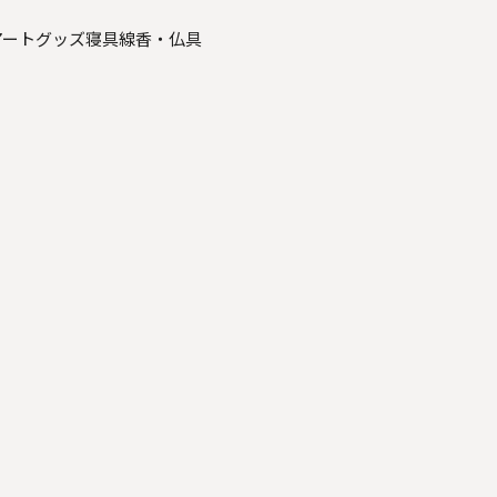
アートグッズ
寝具
線香・仏具