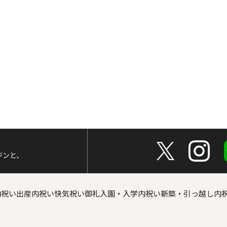
ジンと、
内祝い
出産内祝い
快気祝い
御礼
入園・入学内祝い
新築・引っ越し内