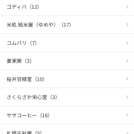
ゴディバ
（12）
米処 結米屋（ゆめや）
（17）
コムパリ
（7）
妻家房
（3）
桜井甘精堂
（10）
さくらざか栄心堂
（3）
サザコーヒー
（16）
札幌千秋庵
（5）