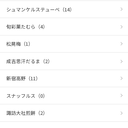
シュマンケルステューベ
（14）
旬彩菓たむら
（4）
松晃梅
（1）
成吉思汗だるま
（2）
新宿高野
（11）
スナッフルス
（0）
諏訪大社煎餅
（2）