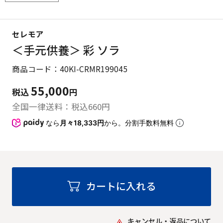
セレモア
＜手元供養＞ 彩 ソラ
商品コード：40KI-CRMR199045
55,000
税込
円
全国一律送料：税込
660
円
なら
月々18,333円
から。分割手数料無料
カートに入れる
キャンセル・返品について