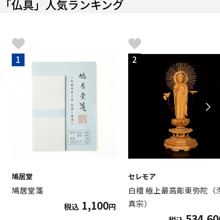
「仏具」人気ランキング
1
2
鳩居堂
セレモア
鳩居堂箋
白檀 極上最高彫東弥陀（
1,100
真宗）
税込
円
534,60
税込