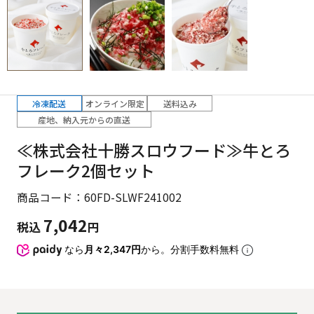
冷凍配送
オンライン限定
送料込み
産地、納入元からの直送
≪株式会社十勝スロウフード≫牛とろ
フレーク2個セット
商品コード：60FD-SLWF241002
7,042
税込
円
なら
月々2,347円
から。分割手数料無料