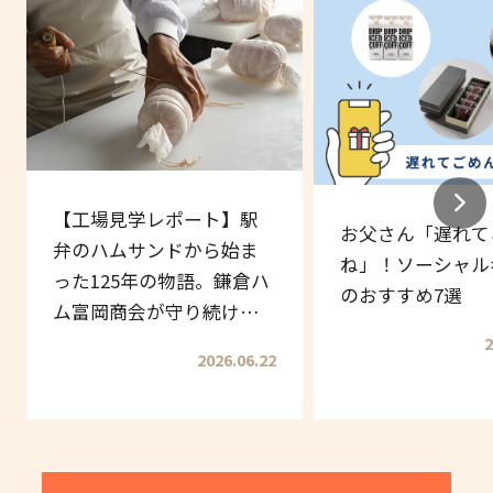
【工場見学レポート】駅
お父さん「遅れて
弁のハムサンドから始ま
ね」！ソーシャル
った125年の物語。鎌倉ハ
のおすすめ7選
ム富岡商会が守り続ける
伝統の味
2
2026.06.22