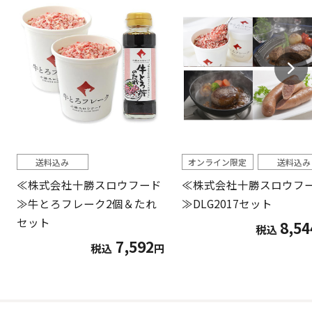
送料込み
オンライン限定
送料込み
≪株式会社十勝スロウフード
≪株式会社十勝スロウフ
≫牛とろフレーク2個＆たれ
≫DLG2017セット
セット
8,54
税込
7,592
税込
円