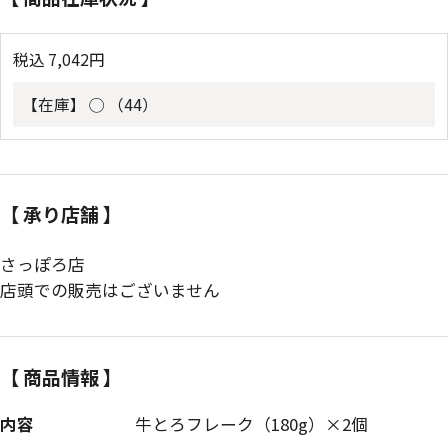
税込
7,042
円
【在庫】
◯ （44）
【 承り店舗 】
さっぽろ店
店頭での販売はございません
【 商品情報 】
内容
牛とろフレーク（180g）×2個