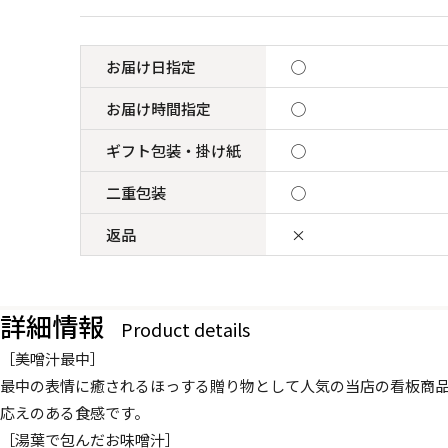
お届け日指定
◯
お届け時間指定
◯
ギフト包装・掛け紙
◯
二重包装
◯
返品
×
詳細情報
Product details
［美噌汁最中］
最中の表情に癒されるほっする贈り物として人気の当店の看板商
応えのある食感です。
［湯葉で包んだお味噌汁］