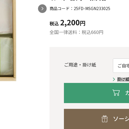
商品コード：25FD-MSGN233025
2,200
円
税込
全国一律送料：税込
660
円
ご用途・掛け紙
掛け
ソー