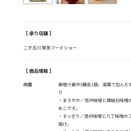
【 承り店舗 】
二子玉川 東急フードショー
【 商品情報 】
内容
美噌汁最中3種各1個、湯葉で包んだお
り
・まろやか／信州味噌と讃岐白味噌
めこです。
・すっきり／信州味噌と八丁味噌の
揚げ。