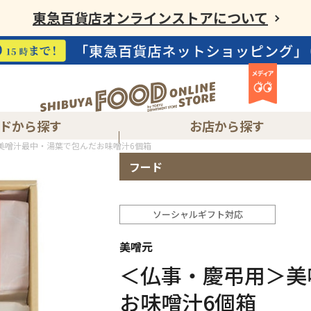
東急百貨店オンラインストアについて
ドから探す
お店から探す
美噌汁最中・湯葉で包んだお味噌汁6個箱
フード
東急フードショーエッジ渋谷スクランブルスクエア店
渋谷ヒカリエ内ShinQs 東横のれん街
ソーシャルギフト対応
美噌元
＜仏事・慶弔用＞美
お味噌汁6個箱