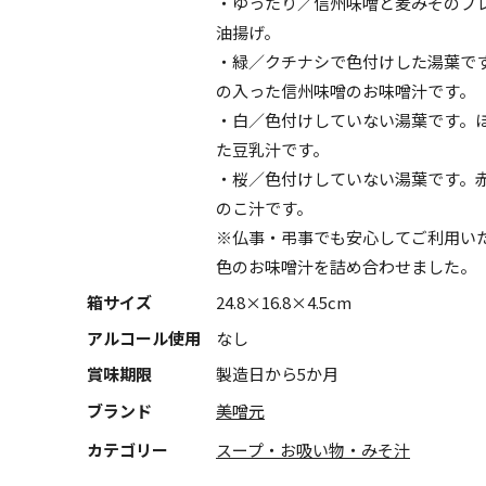
・ゆったり／信州味噌と麦みそのブ
油揚げ。
・緑／クチナシで色付けした湯葉で
の入った信州味噌のお味噌汁です。
・白／色付けしていない湯葉です。
た豆乳汁です。
・桜／色付けしていない湯葉です。
のこ汁です。
※仏事・弔事でも安心してご利用い
色のお味噌汁を詰め合わせました。
箱サイズ
24.8×16.8×4.5cm
アルコール使用
なし
賞味期限
製造日から5か月
ブランド
美噌元
カテゴリー
スープ・お吸い物・みそ汁