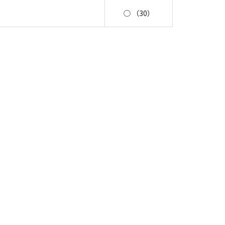
◯ （30）