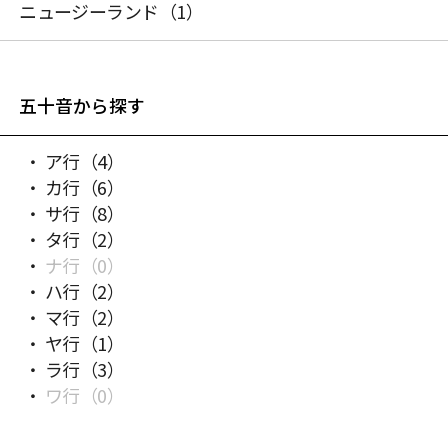
ニュージーランド
（1）
五十音から探す
ア行
（4）
カ行
（6）
サ行
（8）
タ行
（2）
ナ行
（0）
ハ行
（2）
マ行
（2）
ヤ行
（1）
ラ行
（3）
ワ行
（0）