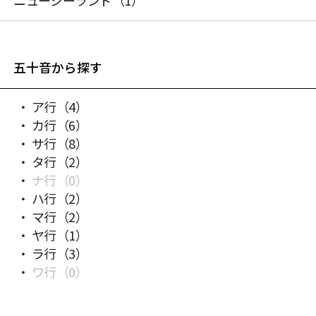
ニュージーランド
（1）
五十音から探す
ア行
（4）
カ行
（6）
サ行
（8）
タ行
（2）
ナ行
（0）
ハ行
（2）
マ行
（2）
ヤ行
（1）
ラ行
（3）
ワ行
（0）