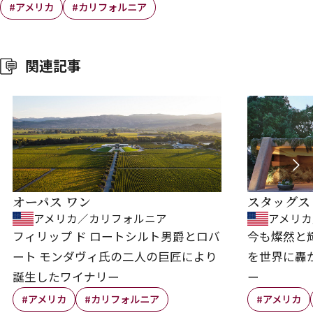
#アメリカ
#カリフォルニア
関連記事
オーパス ワン
スタッグス
アメリカ／カリフォルニア
アメリ
フィリップ ド ロートシルト男爵とロバ
今も燦然と
ート モンダヴィ氏の二人の巨匠により
を世界に轟
誕生したワイナリー
ー
#アメリカ
#カリフォルニア
#アメリカ