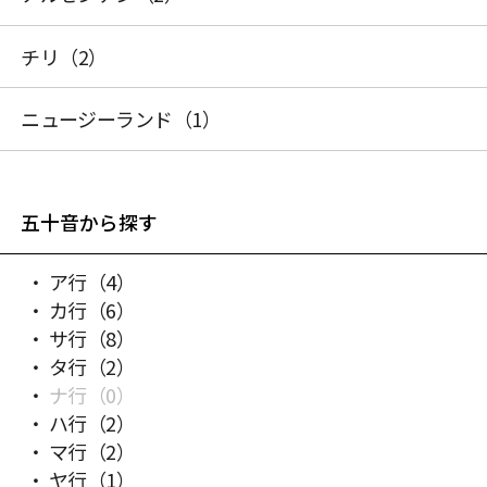
チリ
（2）
ニュージーランド
（1）
五十音から探す
ア行
（4）
カ行
（6）
サ行
（8）
タ行
（2）
ナ行
（0）
ハ行
（2）
マ行
（2）
ヤ行
（1）