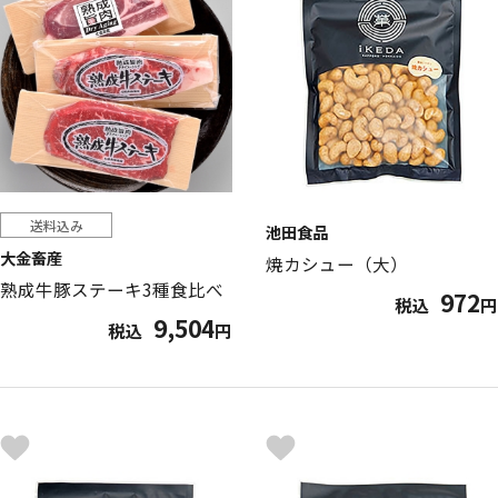
送料込み
池田食品
大金畜産
焼カシュー（大）
熟成牛豚ステーキ3種食比べ
972
税込
円
9,504
税込
円