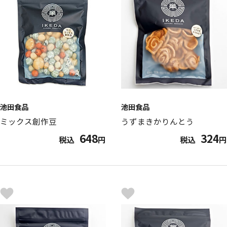
池田食品
池田食品
ミックス創作豆
うずまきかりんとう
648
324
税込
円
税込
円