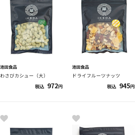
池田食品
池田食品
わさびカシュー（大）
ドライフルーツナッツ
972
945
税込
円
税込
円