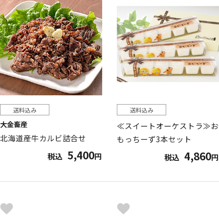
送料込み
送料込み
大金畜産
≪スイートオーケストラ≫お
北海道産牛カルビ詰合せ
もっちーず3本セット
5,400
4,860
税込
円
税込
円