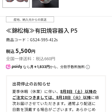
産地、納入元からの直送
≪錦松梅≫有田焼容器入 P5
商品コード：GS24-595-412s
5,500
税込
円
全国一律送料：税込
660
円
なら
月々1,833円
から。分割手数料無料
出荷停止のお知らせ
夏季休暇（休業）に伴い、
8月8日（土）以降の
ご注文につきましては、8月18日（火）以降
に順
次お届けさせていただきます。通常より配送に
日数を頂戴する場合がございます。あらかじめ