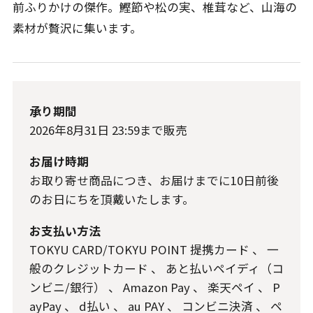
前ふりかけの傑作。鰹節や松の実、椎茸など、山海の
素材が贅沢に集います。
承り期間
2026年8月31日 23:59
まで販売
お届け時期
お取り寄せ商品につき、お届けまでに10日前後
のお日にちを頂戴いたします。
お支払い方法
TOKYU CARD/TOKYU POINT 提携カード
、
一
般のクレジットカード
、
あと払いペイディ（コ
ンビニ/銀行）
、
Amazon Pay
、
楽天ペイ
、
P
ayPay
、
d払い
、
au PAY
、
コンビニ決済
、
ペ