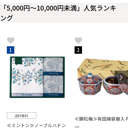
「5,000円～10,000円未満」人気ランキ
ング
1
2
送料無料
≪錦松梅≫有田焼容器入 P
≪ミントン≫ノーブルハドン
P5