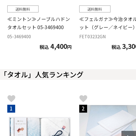
送料無料
送料無料
≪ミントン≫ノーブルハドン
≪フェルガナ≫今治タオ
タオルセット 05-3469400
ット（グレー／ネイビー
05-3469400
FET03232GN
4,400
3,30
税込
円
税込
「タオル」人気ランキング
1
2