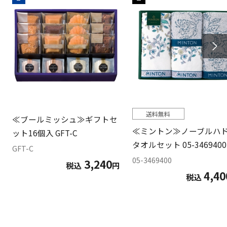
送料無料
≪ブールミッシュ≫ギフトセ
≪ミントン≫ノーブルハ
ット16個入 GFT-C
タオルセット 05-3469400
GFT-C
05-3469400
3,240
税込
円
4,40
税込