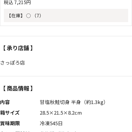
税込
7,215
円
【在庫】
◯ （7）
【 承り店舗 】
さっぽろ店
【 商品情報 】
内容
甘塩秋鮭切身 半身（約1.3kg）
箱サイズ
28.5×21.5×8.2cm
賞味期限
冷凍545日