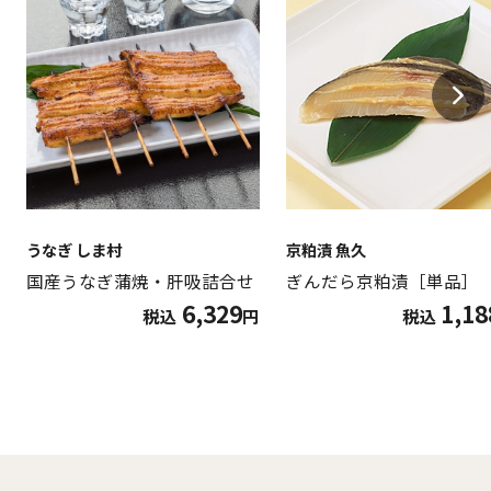
うなぎ しま村
京粕漬 魚久
国産うなぎ蒲焼・肝吸詰合せ
ぎんだら京粕漬［単品］
6,329
1,18
税込
円
税込