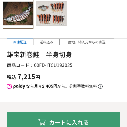
冷凍配送
送料込み
産地、納入元からの直送
雄宝新巻鮭 半身切身
商品コード：60FD-ITCU193025
7,215
税込
円
なら
月々2,405円
から。分割手数料無料
カートに入れる