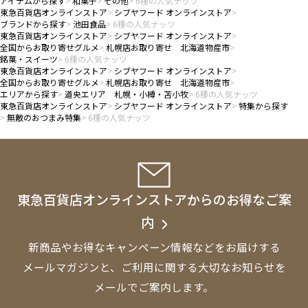
アイテムから探す
和菓子
その他
6種の人気ナッツ
東急百貨店オンラインストア
シブヤフード オンラインストア
ブランドから探す
池田食品
6種の人気ナッツ
東急百貨店オンラインストア
シブヤフード オンラインストア
全国からお取り寄せグルメ
札幌店お取り寄せ 北海道物産市
銘菓・スイーツ
6種の人気ナッツ
東急百貨店オンラインストア
シブヤフード オンラインストア
全国からお取り寄せグルメ
札幌店お取り寄せ 北海道物産市
エリアから探す
道央エリア 札幌・小樽・苫小牧
6種の人気ナッツ
東急百貨店オンラインストア
シブヤフード オンラインストア
特集から探す
無敵のおつまみ特集
6種の人気ナッツ
東急百貨店オンラインストアからのお得なご案
内
新商品やお得なキャンペーン情報などをお届けする
メールマガジンと、
ご利用に関する大切なお知らせを
メールでご案内します。