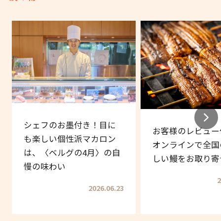
シェフのお墨付き！目に
お客様のレビュー
も楽しい個性派マカロン
オンラインで全国
は、〈ベルグの4月〉の自
しい鰻をお取り寄
慢の味わい
2
2026.06.23