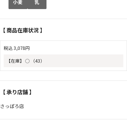
小麦
乳
【 商品在庫状況 】
税込
3,078
円
【在庫】
◯ （43）
【 承り店舗 】
さっぽろ店