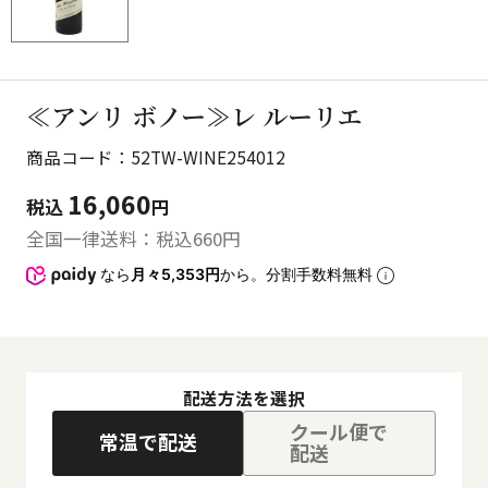
≪アンリ ボノー≫レ ルーリエ
商品コード：52TW-WINE254012
16,060
税込
円
全国一律送料：税込
660
円
なら
月々5,353円
から。分割手数料無料
配送方法を選択
クール便で
常温で配送
配送