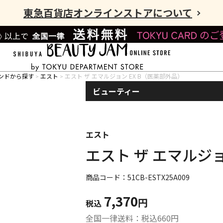
東急百貨店オンラインストアについて
ンドから探す
エスト
エスト ザ エマルジョン EX B（医薬部外品）
ビューティー
エスト
エスト ザ エマルジョ
商品コード：51CB-ESTX25A009
7,370
円
税込
全国一律送料：税込
660
円