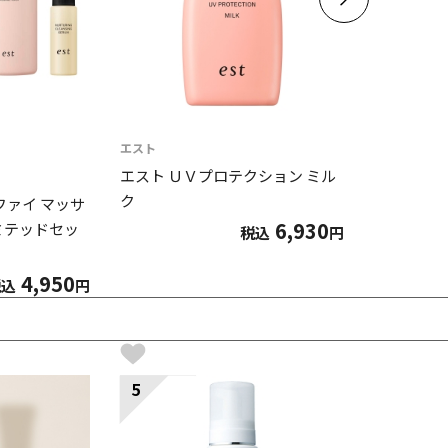
エスト
エスト
エスト ＵＶプロテクション ミル
エスト Ｕ
ク
ーム
ファイ マッサ
6,930
ミテッドセッ
税込
円
4,950
税込
円
5
6