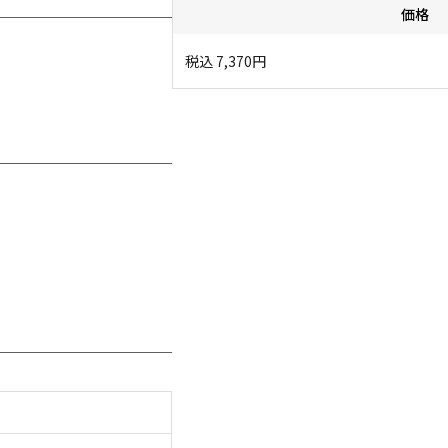
価格
税込
7,370
円