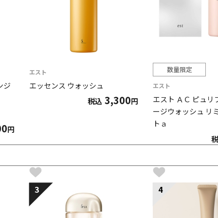
数量限定
エスト
ンジ
エッセンス ウォッシュ
エスト
3,300
エスト ＡＣ ピュリ
税込
円
ージウォッシュ リ
トａ
00
円
3
4