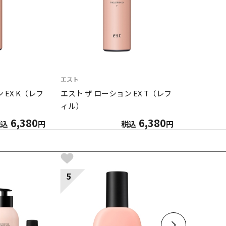
エスト
 EX K（レフ
エスト ザ ローション EX T（レフ
ィル）
6,380
6,380
税込
円
税込
円
5
6