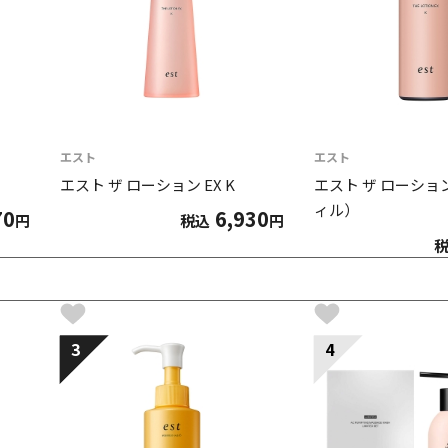
エスト
エスト
エスト ザ ローション EX K
エスト ザ ローション
ィル）
70
6,930
円
税込
円
3
4