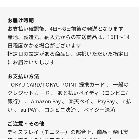
お届け時期
お支払い確認後、4日～8日前後の発送となります
産地、製造元、納入元からの直送商品は、10日～14
日程度かかる場合がございます
指定日の設定がある商品は、選択いただいた指定日
にお届けいたします
お支払い方法
TOKYU CARD/TOKYU POINT 提携カード
、
一般の
クレジットカード
、
あと払いペイディ（コンビニ/
銀行）
、
Amazon Pay
、
楽天ペイ
、
PayPay
、
d払
い
、
au PAY
、
コンビニ決済
、
ペイジー決済
ご注意・その他
ディスプレイ（モニター）の都合上、商品画像は実