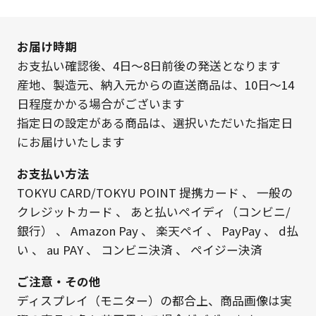
お届け時期
お支払い確認後、4日～8日前後の発送となります
産地、製造元、納入元からの直送商品は、10日～14
日程度かかる場合がございます
指定日の設定がある商品は、選択いただいた指定日
にお届けいたします
お支払い方法
TOKYU CARD/TOKYU POINT 提携カード
、
一般の
クレジットカード
、
あと払いペイディ（コンビニ/
銀行）
、
Amazon Pay
、
楽天ペイ
、
PayPay
、
d払
い
、
au PAY
、
コンビニ決済
、
ペイジー決済
ご注意・その他
ディスプレイ（モニター）の都合上、商品画像は実