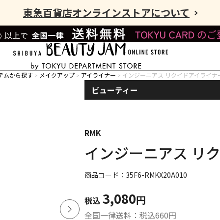
東急百貨店オンラインストアについて
テムから探す
メイクアップ
アイライナー
インジーニアス リクイドアイライナー
ビューティー
RMK
インジーニアス リク
商品コード：35F6-RMKX20A010
3,080
円
税込
全国一律送料：税込
660
円