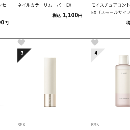
ッセ
ネイルカラーリムーバー EX
モイスチュアコン
EX（スモールサイズ
1,100
税込
円
00
円
3
4
RMK
RMK