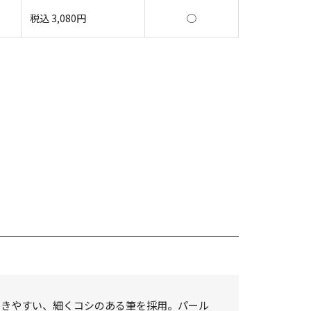
税込
3,080
円
◯
描きやすい、細くコシのある筆を採用。パール