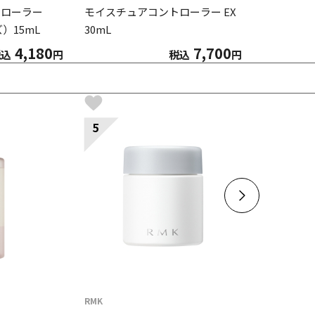
トローラー
モイスチュアコントローラー EX
）15mL
30mL
4,180
7,700
税込
円
税込
円
5
6
数量限
RMK