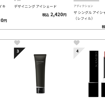
イキ
デザイニング アイシェード
アディクション
ザ シングル アイシ
2,420
税込
円
（レフィル）
30
円
3
4