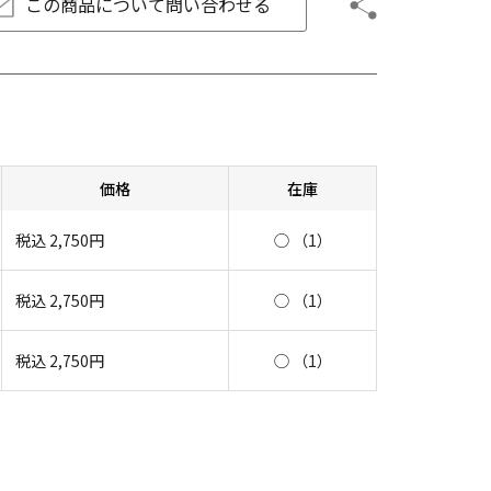
この商品について
問い合わせる
価格
在庫
税込
2,750
円
◯ （1）
税込
2,750
円
◯ （1）
税込
2,750
円
◯ （1）