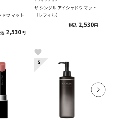
ザ シングル アイシャドウ マット
（レフィル）
ャドウ マット
2,530
税込
円
2,530
税込
円
5
6