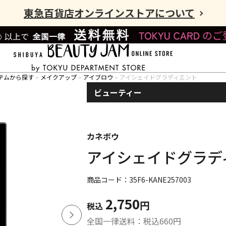
東急百貨店オンラインストアについて
テムから探す
メイクアップ
アイブロウ
アイシェイドグラディエント
ビューティー
カネボウ
アイシェイドグラデ
商品コード：35F6-KANE257003
2,750
円
税込
全国一律送料：税込
660
円