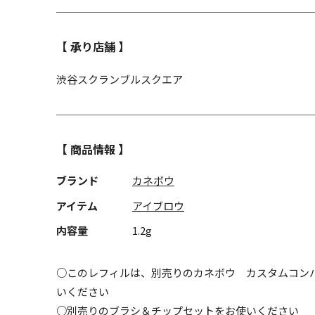
【 承り店舗 】
渋谷スクランブルスクエア
【 商品情報 】
ブランド
カネボウ
アイテム
アイブロウ
内容量
1.2g
○このレフィルは、別売りのカネボウ カスタムコン
いください
○別売りのブラシ＆チップセットをお使いください