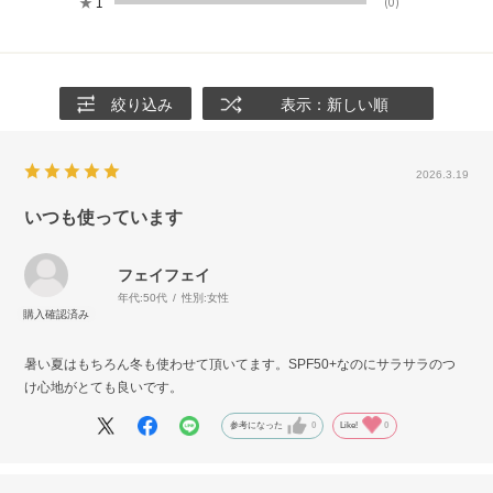
★
1
(0)
絞り込み
表示：新しい順
2026.3.19
いつも使っています
フェイフェイ
年代:
50代
性別:
女性
暑い夏はもちろん冬も使わせて頂いてます。SPF50+なのにサラサラのつ
け心地がとても良いです。
参考になった
0
Like!
0