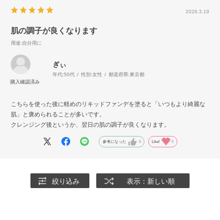
2026.3.19
肌の調子が良くなります
用途
:自分用に
ぎぃ
年代:
50代
性別:
女性
都道府県:
東京都
こちらを使った後に軽めのリキッドファンデを塗ると「いつもより綺麗な
肌」と褒められることが多いです。
クレンジング後というか、翌日の肌の調子が良くなります。
参考になった
0
Like!
0
絞り込み
表示：新しい順