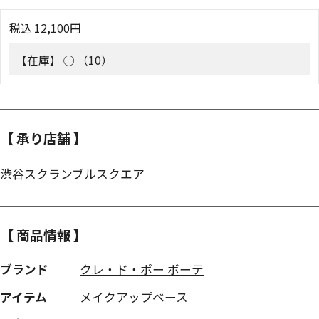
税込
12,100
円
【在庫】
◯ （10）
【 承り店舗 】
渋谷スクランブルスクエア
【 商品情報 】
ブランド
クレ・ド・ポー ボーテ
アイテム
メイクアップベース