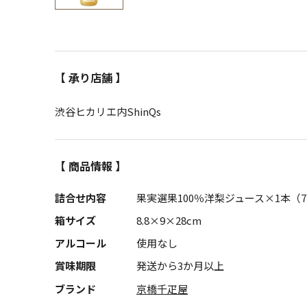
【 承り店舗 】
渋谷ヒカリエ内ShinQs
【 商品情報 】
詰合せ内容
果実選果100％洋梨ジュース×1本（72
箱サイズ
8.8×9×28cm
アルコール
使用なし
賞味期限
発送から3か月以上
ブランド
京橋千疋屋