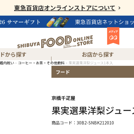
東急百貨店オンラインストアについて
ドから探す
お店から探す
婚内祝い
コーヒー・お茶・その他飲料
果実選果洋梨ジュース1本入
フード
東急フードショーエッジ渋谷スクランブルスクエア店
渋谷ヒカリエ内ShinQs 東横のれん街
京橋千疋屋
果実選果洋梨ジュー
商品コード：30B2-SNBK212010