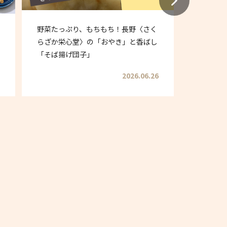
野菜たっぷり、もちもち！長野〈さく
夏だ！ア
らざか栄心堂〉の「おやき」と香ばし
りデザー
「そば揚げ団子」
2026.06.26