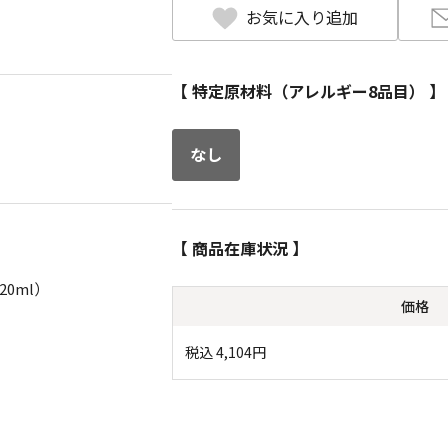
お気に入り追加
【 特定原材料（アレルギー8品目） 】
なし
【 商品在庫状況 】
0ml）
価格
税込
4,104
円