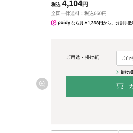
4,104
円
税込
全国一律送料：税込
660
円
なら
月々1,368円
から。分割手数
ご用途・掛け紙
掛け