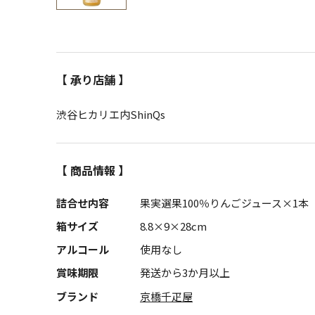
【 承り店舗 】
渋谷ヒカリエ内ShinQs
【 商品情報 】
詰合せ内容
果実選果100％りんごジュース×1本（
箱サイズ
8.8×9×28cm
アルコール
使用なし
賞味期限
発送から3か月以上
ブランド
京橋千疋屋