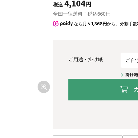
4,104
円
税込
全国一律送料：税込
660
円
なら
月々1,368円
から。分割手数
ご用途・掛け紙
掛け