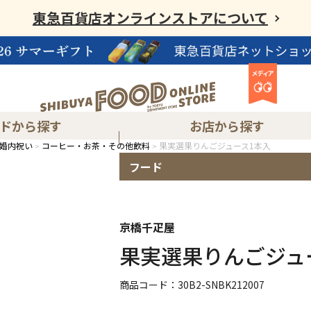
東急百貨店オンラインストアについて
ドから探す
お店から探す
婚内祝い
コーヒー・お茶・その他飲料
果実選果りんごジュース1本入
フード
東急フードショーエッジ渋谷スクランブルスクエア店
渋谷ヒカリエ内ShinQs 東横のれん街
京橋千疋屋
果実選果りんごジュ
商品コード：30B2-SNBK212007