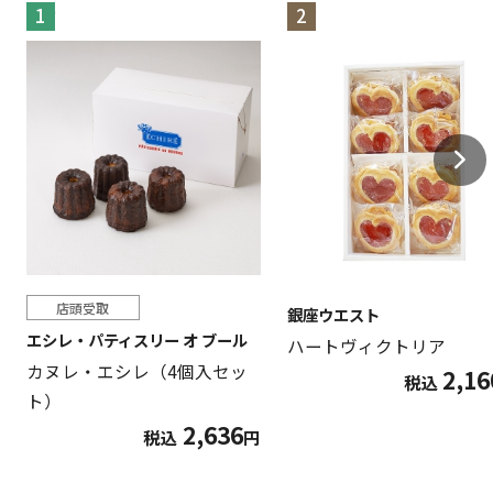
1
2
店頭受取
銀座ウエスト
エシレ・パティスリー オ ブール
ハートヴィクトリア
カヌレ・エシレ（4個入セッ
2,16
税込
ト）
2,636
税込
円