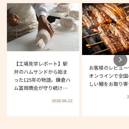
【工場見学レポート】駅
お客様のレビュー
弁のハムサンドから始ま
オンラインで全国
った125年の物語。鎌倉ハ
しい鰻をお取り寄
ム富岡商会が守り続ける
伝統の味
2
2026.06.22