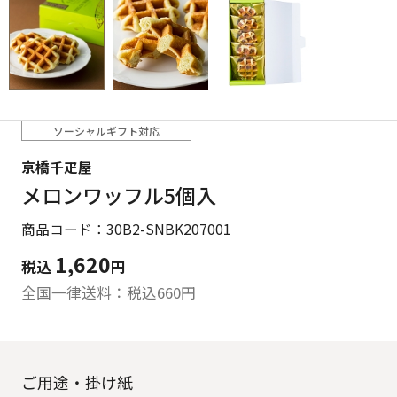
ソーシャルギフト対応
京橋千疋屋
メロンワッフル5個入
商品コード：30B2-SNBK207001
1,620
税込
円
全国一律送料：税込
660
円
ご用途・掛け紙