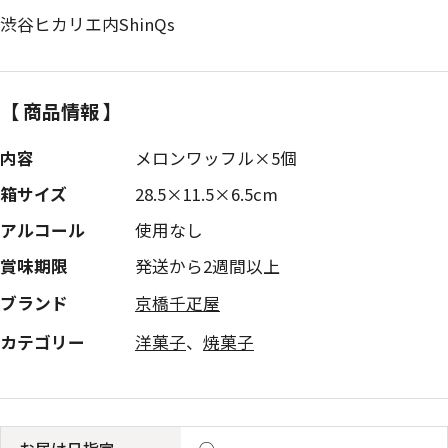
渋谷ヒカリエ内ShinQs
【 商品情報 】
内容
メロンワッフル×5個
箱サイズ
28.5×11.5×6.5cm
アルコール
使用なし
賞味期限
発送から2週間以上
ブランド
京橋千疋屋
カテゴリー
洋菓子
、
焼菓子
お届け日指定
◯