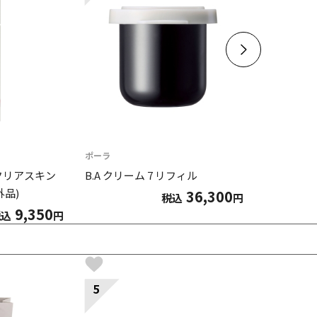
ポーラ
ポーラ
クリアスキン
B.A クリーム 7 リフィル
B.A ミルク
外品)
36,300
税込
円
9,350
税込
円
5
6