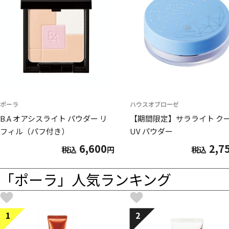
ポーラ
ハウスオブローゼ
B.A オアシスライト パウダー リ
【期間限定】サラライト ク
フィル（パフ付き）
UV パウダー
6,600
2,7
税込
円
税込
「ポーラ」人気ランキング
1
2