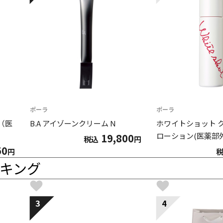
ポーラ
ポーラ
（医
B.A アイゾーンクリーム N
ホワイトショット 
ローション(医薬部
19,800
税込
円
50
円
キング
3
4