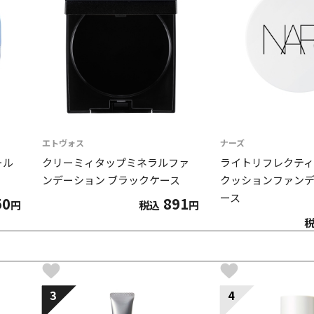
エトヴォス
ナーズ
ール
クリーミィタップミネラルファ
ライトリフレクティ
ンデーション ブラックケース
クッションファンデ
ース
50
891
円
税込
円
3
4