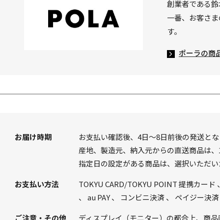
創業者である鈴
一番、お客さま
す。
ポーラの商
お届け時期
お支払い確認後、4日～8日前後の発送とな
産地、製造元、納入元からの直送商品は、1
指定日の設定がある商品は、選択いただい
お支払い方法
TOKYU CARD/TOKYU POINT 提携カード
、
au PAY
、
コンビニ決済
、
ペイジー決済
ご注意・その他
ディスプレイ（モニター）の都合上、商品