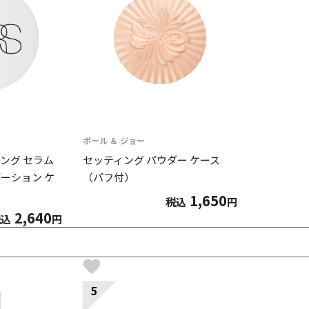
ポール ＆ ジョー
ング セラム
セッティング パウダー ケース
ーション ケ
（パフ付）
1,650
税込
円
2,640
税込
円
5
6