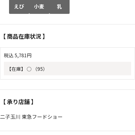
えび
小麦
乳
【 商品在庫状況 】
税込
5,781
円
【在庫】
◯ （95）
【 承り店舗 】
二子玉川 東急フードショー