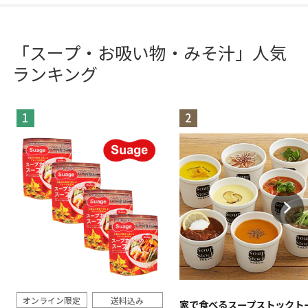
「スープ・お吸い物・みそ汁」人気
ランキング
1
2
オンライン限定
送料込み
家で食べるスープストックト