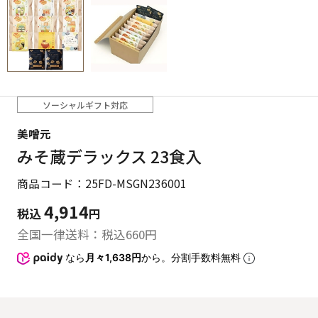
ソーシャルギフト対応
美噌元
みそ蔵デラックス 23食入
商品コード：25FD-MSGN236001
4,914
税込
円
全国一律送料：税込
660
円
なら
月々1,638円
から。分割手数料無料