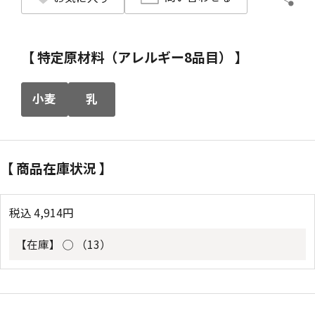
【 特定原材料（アレルギー8品目） 】
小麦
乳
【 商品在庫状況 】
税込
4,914
円
【在庫】
◯ （13）