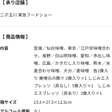
【 承り店舗 】
二子玉川 東急フードショー
【 商品情報 】
内容
宮城／仙台味噌、東京／江戸甘味噌合わ
せ、長野／白山吹味噌、愛知／赤出し味
噌、広島／かきだし入り味噌、熊本／米
麦合わせ味噌、大分／麦味噌 各2食入
り 美噌元の豚汁 2食入り×1 しじみエス
プレッソ（具なし）5食入り×1 しじみ
エスプレッソ（具あり）2食入り×1
箱サイズ
15.3×27.5×12.5cm
アルコール使用
なし