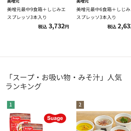
美噌元
美噌元
美噌元最中9食箱＋しじみエ
美噌元最中6食箱＋しじみ
スプレッソ3本入り
スプレッソ3本入り
3,732
2,63
税込
円
税込
「スープ・お吸い物・みそ汁」人気
ランキング
1
2