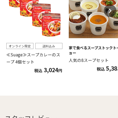
オンライン限定
送料込み
家で食べるスープストックト
ョー
≪Suage≫スープカレーのス
人気の8スープセット
ープ 4個セット
5,38
税込
3,024
税込
円
スタッフレビュー