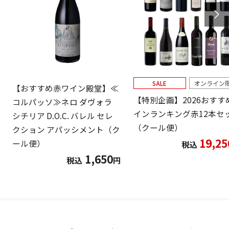
SALE
オンライン
【おすすめ赤ワイン殿堂】≪
【特別企画】2026おすす
コルパッソ≫ネロ ダヴォラ
インランキング赤12本セ
シチリア D.O.C. バレル セレ
（クール便）
クション アパッシメント（ク
19,25
ール便）
税込
1,650
税込
円