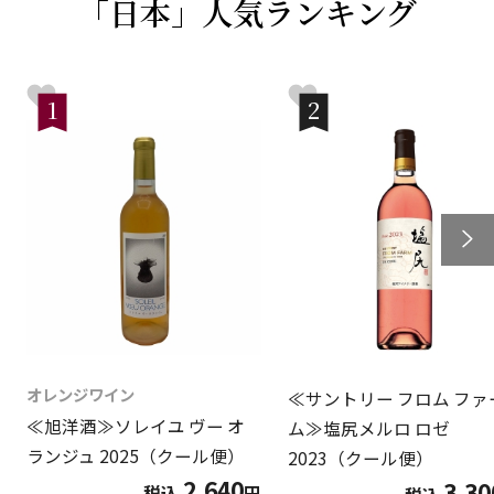
「日本」人気ランキング
1
2
オレンジワイン
≪サントリー フロム ファ
≪旭洋酒≫ソレイユ ヴー オ
ム≫塩尻メルロ ロゼ
ランジュ 2025（クール便）
2023（クール便）
2,640
3,30
税込
円