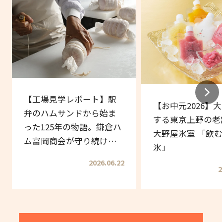
【工場見学レポート】駅
【お中元2026】
弁のハムサンドから始ま
する東京上野の老
った125年の物語。鎌倉ハ
大野屋氷室 「飲
ム富岡商会が守り続ける
氷」
伝統の味
2026.06.22
2