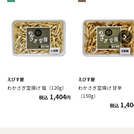
えびす屋
えびす屋
わかさぎ空揚げ 塩（120g）
わかさぎ空揚げ 甘辛
1,404
（150g）
税込
円
1,40
税込