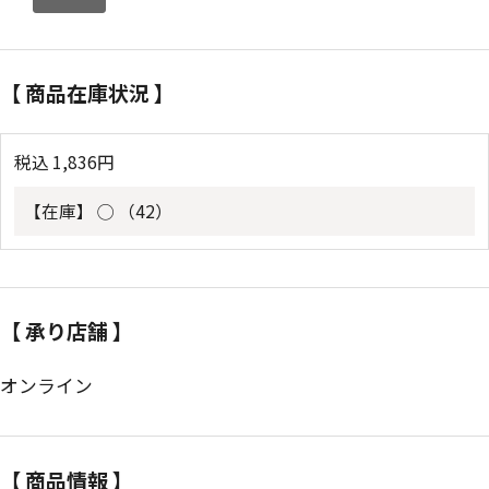
【 商品在庫状況 】
税込
1,836
円
【在庫】
◯ （42）
【 承り店舗 】
オンライン
【 商品情報 】