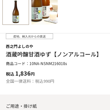
産地、納入元からの直送
西之門よしのや
酒蔵吟醸甘酒ゆず【ノンアルコール】
商品コード：10NA-NSNM216018s
1,836
税込
円
全国一律送料：税込
990
円
ご用途・掛け紙