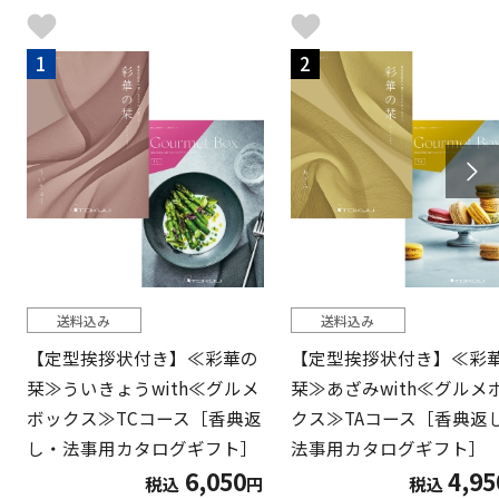
1
2
送料込み
送料込み
【定型挨拶状付き】≪彩華の
【定型挨拶状付き】≪彩
栞≫ういきょうwith≪グルメ
栞≫あざみwith≪グルメ
ボックス≫TCコース［香典返
クス≫TAコース［香典返
し・法事用カタログギフト］
法事用カタログギフト］
6,050
4,95
税込
円
税込