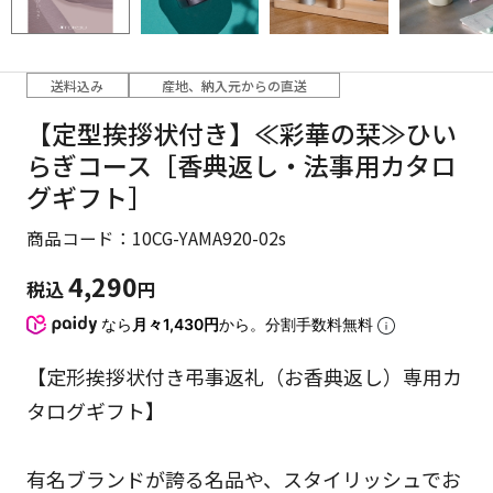
送料込み
産地、納入元からの直送
【定型挨拶状付き】≪彩華の栞≫ひい
らぎコース［香典返し・法事用カタロ
グギフト］
商品コード：10CG-YAMA920-02s
4,290
税込
円
なら
月々1,430円
から。分割手数料無料
【定形挨拶状付き弔事返礼（お香典返し）専用カ
タログギフト】
有名ブランドが誇る名品や、スタイリッシュでお