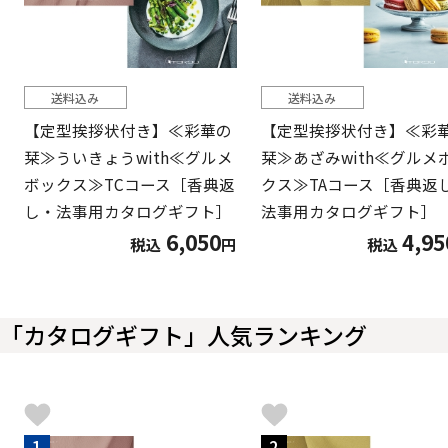
送料込み
送料込み
【定型挨拶状付き】≪彩華の
【定型挨拶状付き】≪彩
栞≫ういきょうwith≪グルメ
栞≫あざみwith≪グルメ
ボックス≫TCコース［香典返
クス≫TAコース［香典返
し・法事用カタログギフト］
法事用カタログギフト］
6,050
4,95
税込
円
税込
「カタログギフト」人気ランキング
1
2