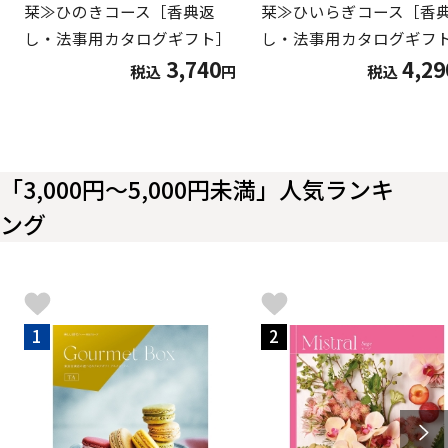
栞≫ひのきコース［香典返
栞≫ひいらぎコース［香
し・法事用カタログギフト］
し・法事用カタログギフ
3,740
4,29
税込
円
税込
「3,000円～5,000円未満」人気ランキ
ング
1
2