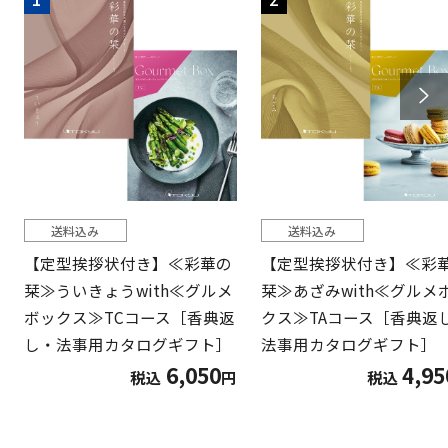
送料込み
送料込み
【定型挨拶状付き】≪彩華の
【定型挨拶状付き】≪彩
栞≫ういきょうwith≪グルメ
栞≫あざみwith≪グルメ
ボックス≫TCコース［香典返
クス≫TAコース［香典返
し・法事用カタログギフト］
法事用カタログギフト］
6,050
4,95
税込
円
税込