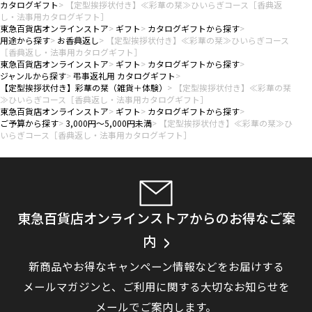
カタログギフト
【定型挨拶状付き】≪彩華の栞≫ひいらぎコース［香典返
し・法事用カタログギフト］
東急百貨店オンラインストア
ギフト
カタログギフトから探す
用途から探す
お香典返し
【定型挨拶状付き】≪彩華の栞≫ひいらぎコース
［香典返し・法事用カタログギフト］
東急百貨店オンラインストア
ギフト
カタログギフトから探す
ジャンルから探す
弔事返礼用 カタログギフト
【定型挨拶状付き】彩華の栞（雑貨＋体験）
【定型挨拶状付き】≪彩華の栞
≫ひいらぎコース［香典返し・法事用カタログギフト］
東急百貨店オンラインストア
ギフト
カタログギフトから探す
ご予算から探す
3,000円～5,000円未満
【定型挨拶状付き】≪彩華の栞≫ひ
いらぎコース［香典返し・法事用カタログギフト］
東急百貨店オンラインストアからのお得なご案
内
新商品やお得なキャンペーン情報などをお届けする
メールマガジンと、
ご利用に関する大切なお知らせを
メールでご案内します。