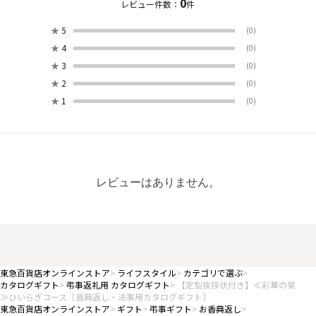
0
レビュー件数：
件
★
5
(0)
★
4
(0)
★
3
(0)
★
2
(0)
★
1
(0)
レビューはありません。
東急百貨店オンラインストア
ライフスタイル
カテゴリで選ぶ
カタログギフト
弔事返礼用 カタログギフト
【定型挨拶状付き】≪彩華の栞
≫ひいらぎコース［香典返し・法事用カタログギフト］
東急百貨店オンラインストア
ギフト
弔事ギフト
お香典返し