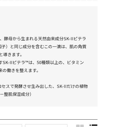
、酵母から生まれる天然由来成分SK-IIピテラ
因子）と同じ成分を含むこの一滴は、肌の角質
と導きます。
K-IIピテラ™は、50種類以上の、ビタミン
来の働きを整えます。
セスで発酵させ生み出した、SK-IIだけの植物
液－整肌保湿成分）