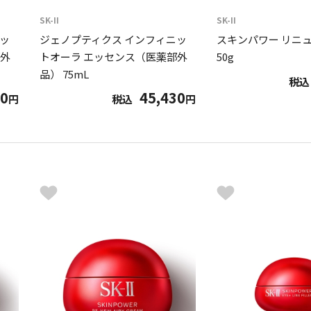
SK-II
SK-II
ッ
ジェノプティクス インフィニッ
スキンパワー リニ
部外
トオーラ エッセンス（医薬部外
50g
品） 75mL
税込
00
45,430
円
税込
円