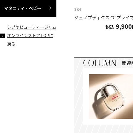
マタニティ・ベビー
SK-II
ジェノプティクス CC プライ
9,900
税込
シブヤビューティージャム
オンラインストアTOPに
戻る
COLUMN
関連