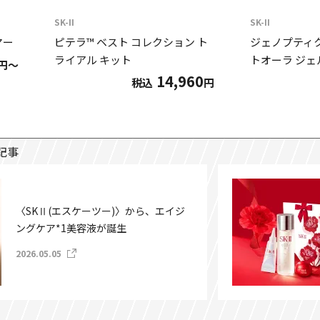
SK-II
SK-II
マー
ピテラ™ ベスト コレクション ト
ジェノプティ
ライアル キット
トオーラ ジェ
円～
14,960
税込
円
記事
〈SKⅡ(エスケーツー)〉から、エイジ
ングケア*1美容液が誕生
2026.05.05