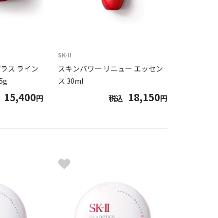
SK-II
ラス ライン
スキンパワー リニュー エッセン
5g
ス 30ml
15,400
18,150
円
税込
円