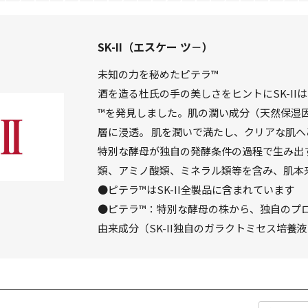
SK-II（エスケー ツ－）
未知の力を秘めたピテラ™
酒を造る杜氏の手の美しさをヒントにSK-IIは
™を発見しました。肌の潤い成分（天然保湿
層に浸透。 肌を潤いで満たし、クリアな肌へ
特別な酵母が独自の発酵条件の過程で生み出すS
類、アミノ酸類、ミネラル類等を含み、肌本
●ピテラ™はSK-II全製品に含まれています
●ピテラ™：特別な酵母の株から、独自のプロ
由来成分（SK-II独自のガラクトミセス培養