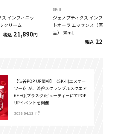
SK-II
クス インフィニッ
ジェノプティクス インフィニッ
ル クリーム
トオーラ エッセンス（医薬部外
品） 30mL
21,890
税込
円
22,000
税込
円
【渋谷POP UP情報】〈SK-II(エスケー
ツー)〉が、渋谷スクランブルスクエア
6F +Q(プラスク)ビューティーにてPOP
UPイベントを開催
2026.04.18