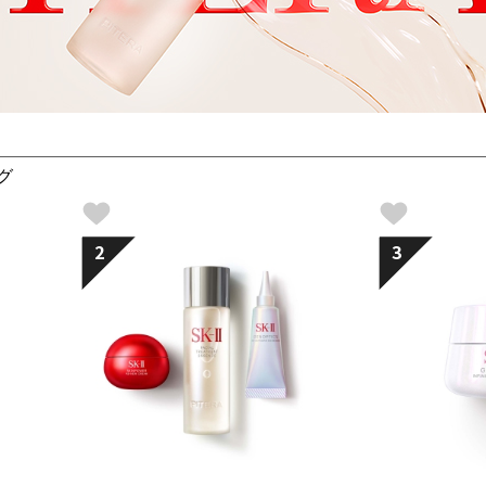
グ
2
3